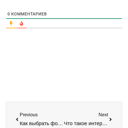
0
КОММЕНТАРИЕВ
Prev
Next
Previous
Next
Как выбрать фотографа для интерьерной съёмки вашего проекта (+видео)
Что такое интерьерная съёмка: её виды и особенности