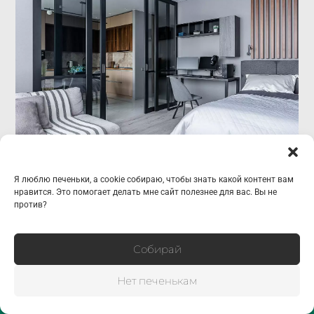
Я люблю печеньки, а cookie собираю, чтобы знать какой контент вам
Квартира для молодого человека
нравится. Это помогает делать мне сайт полезнее для вас. Вы не
против?
Собирай
Нет печенькам
узнать стоимость съёмки