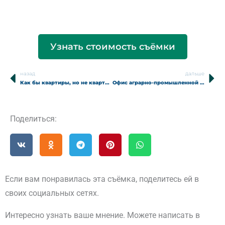
Узнать стоимость съёмки
назад
дальше
Prev
Ne
Как бы квартиры, но не квартиры
Офис аграрно-промышленной компании
Поделиться:
Если вам понравилась эта съёмка, поделитесь ей в
своих социальных сетях.
Интересно узнать ваше мнение. Можете написать в