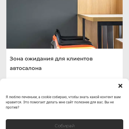
Зона ожидания для клиентов
автосалона
все интерьерные съёмки
Я люблю печеньки, а cookie собираю, чтобы знать какой контент вам
нравится. Это помогает делать мне сайт полезнее для вас. Вы не
против?
I
V
T
W
Собирай
n
k
e
h